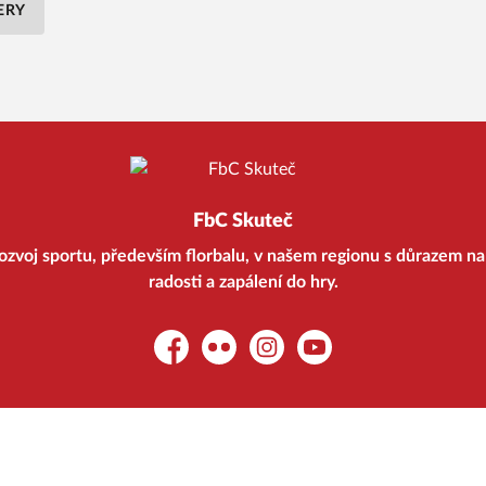
ERY
FbC Skuteč
ozvoj sportu, především florbalu, v našem regionu s důrazem na 
radosti a zapálení do hry.
Facebook
Flickr
Instagram
YouTube