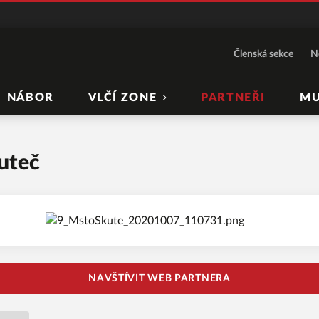
Členská sekce
N
NÁBOR
VLČÍ ZONE
PARTNEŘI
MU
uteč
NAVŠTÍVIT WEB PARTNERA