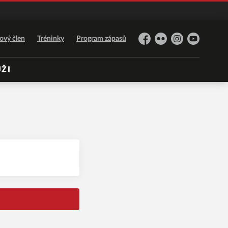
ový člen
Tréninky
Program zápasů
Facebook
Flickr
Instagram
YouTube
ŽI