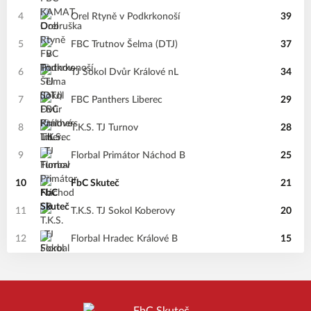
4
Orel Rtyně v Podkrkonoší
39
5
FBC Trutnov Šelma (DTJ)
37
6
TJ Sokol Dvůr Králové nL
34
7
FBC Panthers Liberec
29
8
T.K.S. TJ Turnov
28
9
Florbal Primátor Náchod B
25
10
FbC Skuteč
21
11
T.K.S. TJ Sokol Koberovy
20
12
Florbal Hradec Králové B
15