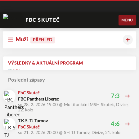
FBC SKUTEČ
MENU
Muži
PŘEHLED
VÝSLEDKY & AKTUÁLNÍ PROGRAM
Poslední zápasy
FbC Skuteč
7:3
FBC Panthers Liberec
so 28. 2. 2026 19:00
@
Multifunkční MSH Skuteč
,
Divize,
22. kolo
T.K.S. TJ Turnov
4:6
FbC Skuteč
so 21. 2. 2026 20:00
@
SH TJ Turnov
,
Divize, 21. kolo