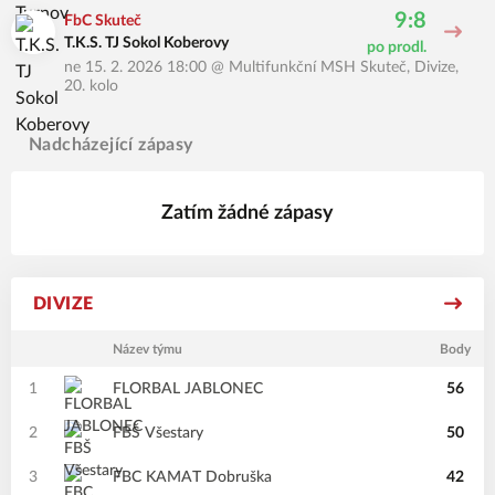
9:8
FbC Skuteč
T.K.S. TJ Sokol Koberovy
po prodl.
ne 15. 2. 2026 18:00
@
Multifunkční MSH Skuteč
,
Divize,
20. kolo
Nadcházející zápasy
Zatím žádné zápasy
DIVIZE
Název týmu
Body
1
FLORBAL JABLONEC
56
2
FBŠ Všestary
50
3
FBC KAMAT Dobruška
42