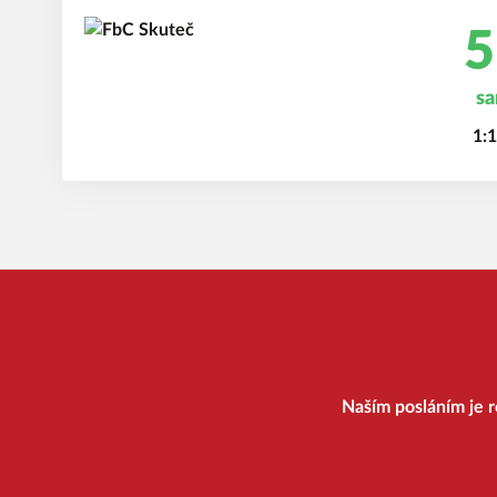
5
sa
1:1
Naším posláním je r