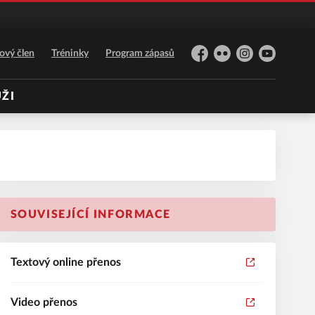
ový člen
Tréninky
Program zápasů
Facebook
Flickr
Instagram
YouTube
ŽI
SOUVISEJÍCÍ INFORMACE
Textový online přenos
Video přenos