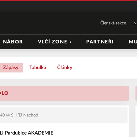
Členská sekce
N
NÁBOR
VLČÍ ZONE
PARTNEŘI
MU
Zápasy
Tabulka
Články
OLO
:40
@ SH TJ Náchod
LI Pardubice AKADEMIE