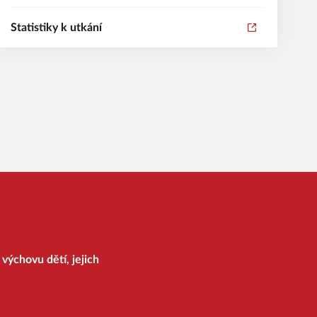
Statistiky k utkání
výchovu dětí, jejich