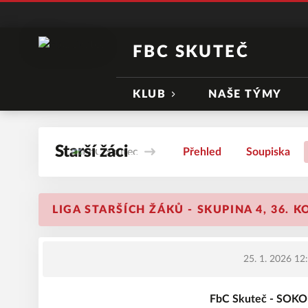
FBC SKUTEČ
KLUB
NAŠE TÝMY
Starší žáci
Přehled
Soupiska
LIGA STARŠÍCH ŽÁKŮ - SKUPINA 4, 36. K
25. 1. 2026 12
FbC Skuteč - SOKO