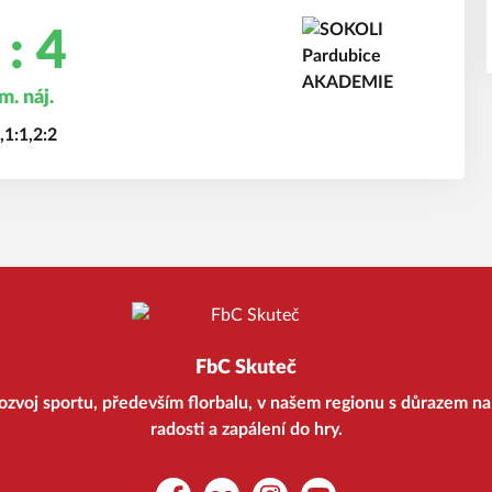
 : 4
m. náj.
,1:1,2:2
FbC Skuteč
ozvoj sportu, především florbalu, v našem regionu s důrazem na 
radosti a zapálení do hry.