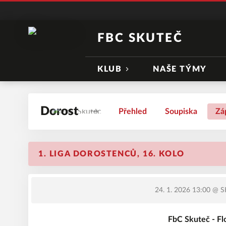
FBC SKUTEČ
KLUB
NAŠE TÝMY
Dorost
Přehled
Soupiska
Zá
1. LIGA DOROSTENCŮ, 16. KOLO
24. 1. 2026 13:00
@ SH
FbC Skuteč - Fl