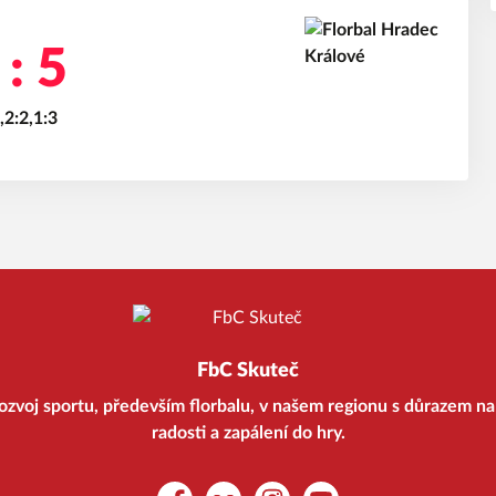
 : 5
,2:2,1:3
FbC Skuteč
ozvoj sportu, především florbalu, v našem regionu s důrazem na 
radosti a zapálení do hry.