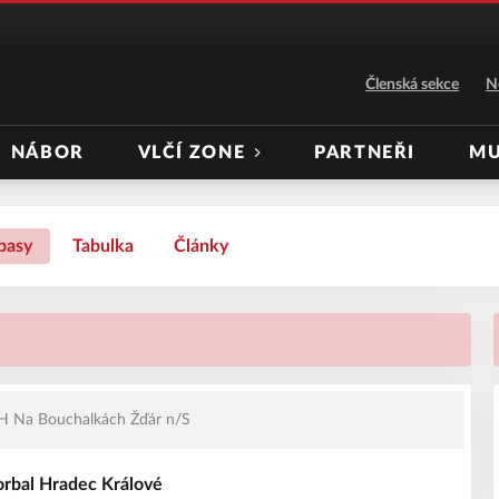
Členská sekce
N
NÁBOR
VLČÍ ZONE
PARTNEŘI
MU
pasy
Tabulka
Články
 Na Bouchalkách Žďár n/S
orbal Hradec Králové