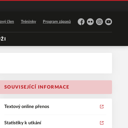
ový člen
Tréninky
Program zápasů
Facebook
Flickr
Instagram
YouTube
ŽI
SOUVISEJÍCÍ INFORMACE
Textový online přenos
Statistiky k utkání