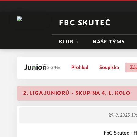
FBC SKUTEČ
KLUB
NAŠE TÝMY
Junioři
Přehled
Soupiska
Zá
2. LIGA JUNIORŮ - SKUPINA 4, 1. KOLO
29. 9. 2025 19
FbC Skuteč -