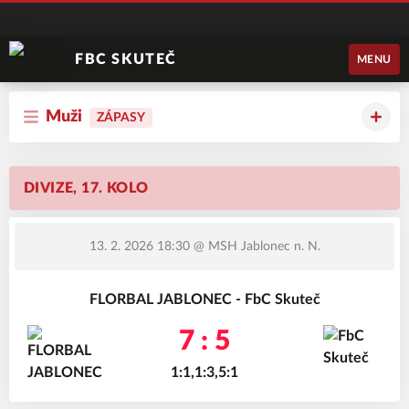
FBC SKUTEČ
MENU
Muži
ZÁPASY
DIVIZE, 17. KOLO
13. 2. 2026 18:30
@ MSH Jablonec n. N.
FLORBAL JABLONEC - FbC Skuteč
7 : 5
1:1,1:3,5:1