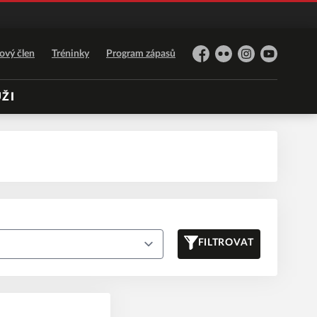
ový člen
Tréninky
Program zápasů
Facebook
Flickr
Instagram
YouTube
ŽI
FILTROVAT