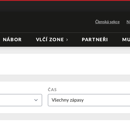
Členská sekce
N
NÁBOR
VLČÍ ZONE
PARTNEŘI
MU
ČAS